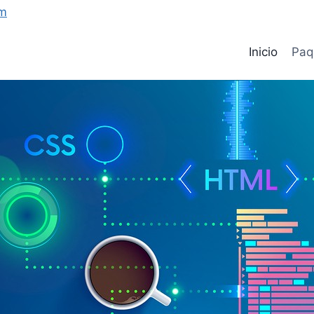
om
Inicio
Paq