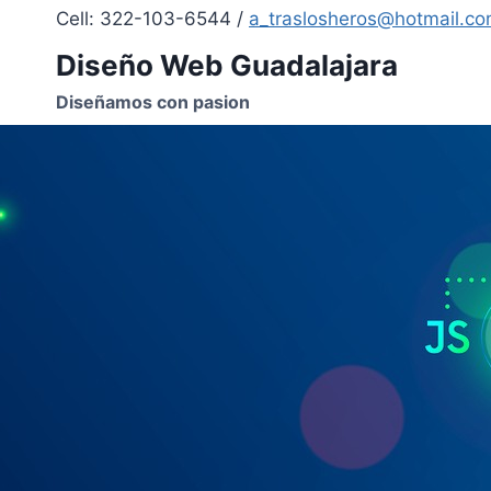
Skip
Cell: 322-103-6544 /
a_traslosheros@hotmail.c
to
Diseño Web Guadalajara
content
Diseñamos con pasion